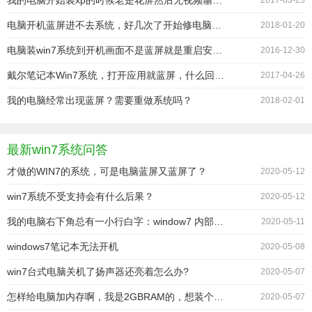
我的电脑开始装xp的时候老是花屏然后无视频输入进入睡眠模式，后来升级了win7系统又老是蓝屏
2017-03-25
电脑开机蓝屏进不去系统，好几次了开始修电脑的是说硬盘坏了我就返回厂家维修，好了几天电脑又蓝屏怎么办
2018-01-20
电脑装win7系统到开机画面不是蓝屏就是重启安装xp就没事
2016-12-30
戴尔笔记本Win7系统，打开应用就蓝屏，什么回事？
2017-04-26
我的电脑经常出现蓝屏？需要重做系统吗？
2018-02-01
最新win7系统问答
才做的WIN7的系统，可是电脑蓝屏又蓝屏了？
2020-05-12
win7系统不受支持会有什么后果？
2020-05-12
我的电脑右下角总有一小行白字：window7 内部版本7601 此window副本不是正版。
2020-05-11
windows7笔记本无法开机
2020-05-08
win7台式电脑关机了扬声器还亮着怎么办?
2020-05-07
怎样给电脑加内存啊，我是2GBRAM的，想装个win764，加什么牌子的？加多少
2020-05-07