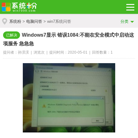
系统粉
>
电脑问答
> win7系统问答
分类
Windows7显示 错误1084:不能在安全模式中启动这
已解决
项服务 急急急
提问者：孙淏淏 | 浏览
次 | 提问时间：2020-05-01 | 回答数量：1