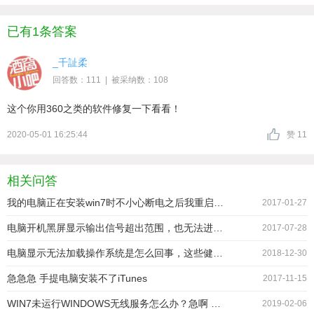
已有1条答案
_千訨柔
回答数：111 | 被采纳数：108
这个你用360之类的软件修复一下看看！
2020-05-01 16:25:44
赞 11
相关问答
我的电脑正在安装win7时不小心断电之后我重启后出现windos错误诙复按了正常启动后就蓝屏重启，进安全模式又说windos无法在安全模式安装请重启之后就循环这样！！！怎么办 ！急！急！急！
2017-01-27
电脑开机黑屏显示输出信号超出范围，也无法进去安全模式。在线等。急急急
2017-07-28
电脑显示无法加载操作系统是怎么回事，这些健按了都没有用，安全模式进不去怎么办 急
2018-12-30
急急急 手提电脑安装不了iTunes
2017-11-15
WIN7未运行WINDOWS无线服务怎么办？急啊 错误1747是什么意思
2019-02-06