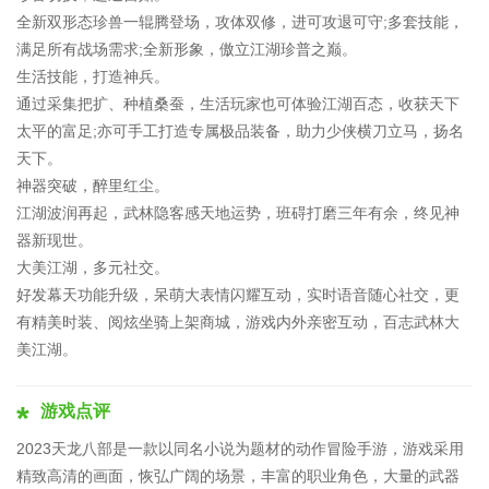
全新双形态珍兽一辊腾登场，攻体双修，进可攻退可守;多套技能，
满足所有战场需求;全新形象，傲立江湖珍普之巅。
生活技能，打造神兵。
通过采集把扩、种植桑蚕，生活玩家也可体验江湖百态，收获天下
太平的富足;亦可手工打造专属极品装备，助力少侠横刀立马，扬名
天下。
神器突破，醉里红尘。
江湖波润再起，武林隐客感天地运势，班碍打磨三年有余，终见神
器新现世。
大美江湖，多元社交。
好发幕天功能升级，呆萌大表情闪耀互动，实时语音随心社交，更
有精美时装、阅炫坐骑上架商城，游戏内外亲密互动，百志武林大
美江湖。
游戏点评
2023天龙八部是一款以同名小说为题材的动作冒险手游，游戏采用
精致高清的画面，恢弘广阔的场景，丰富的职业角色，大量的武器