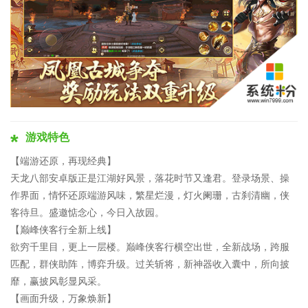
游戏特色
【端游还原，再现经典】
天龙八部安卓版正是江湖好风景，落花时节又逢君。登录场景、操
作界面，情怀还原端游风味，繁星烂漫，灯火阑珊，古刹清幽，侠
客待旦。盛邀惦念心，今日入故园。
【巅峰侠客行全新上线】
欲穷千里目，更上一层楼。巅峰侠客行横空出世，全新战场，跨服
匹配，群侠助阵，博弈升级。过关斩将，新神器收入囊中，所向披
靡，赢披风彰显风采。
【画面升级，万象焕新】