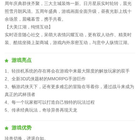
周年庆典群侠齐聚，三大主城装饰一新。日月星辰实时轮转，晨光
照雪月朗风清。五周年盛典，游戏画面全面升级，昼夜光影上线十
余场景，晨曦暮雪，携手共看。
【大美江湖，纯情互动】
实时语音随心社交，呆萌大表情闪耀互动，更有双人动作、精美时
装、酷炫坐骑上架商城，游戏内外亲密互动，与意中人纵情江湖。
游戏亮点
1、轻挂机系统的存在将会在游戏中来最大限度的解放玩家的双手
2、全新3D武侠题材的MMORPG手游巨作
3、畅游武侠天下，还有更多难忘的冒险在等着你，通过战斗来成为
真正的武林强者
4、每一个玩家都可以打造自己独特的玩法过程
5、传承经典玩法，奇珍异兽再现天龙
游戏优势
珍兽切换，进退自如。