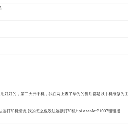
吗
，头一天用好好的，第二天开不机，我在网上查了华为的售后都是以手机维修
法连打印机情况.我的怎么也没法连接打印机HpLaserJetP1007谢谢指