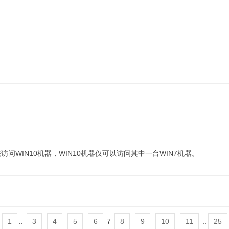
访问WIN10机器，WIN10机器仅可以访问其中一台WIN7机器。
1
..
3
4
5
6
7
8
9
10
11
..
25