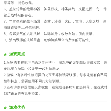
章等等....待你收集。
6、盛世传承的绝世神器：神圣权杖、神圣契约、支配之帽....每一件
都是最特别的存在。
7、丰富多彩的战斗场景：森林，沙漠，火山，雪地，天空之城，深
海隧道等等....任你驰骋。
8、各赋灵气的六彩法球：法球加身，收放自如，所向披靡。
9、浩瀚飘渺的法球星盘：动动脑筋组合出所有的可能性。
游戏亮点
1.玩家需要在地下与恶龙展开搏斗，游戏中的龙宠战队养成模式，需
要玩家在游戏中和龙宠一起对抗恶龙。
2.游戏中有各种性格迥异的龙宝宝等待玩家驯服，每条龙都有自己属
性和特点，需要使用不同的方法驯服。
3.还有许多神器需要玩家收集，在完成任务时可能会掉落，在游戏对
战结束后也有几率掉出。
游戏优势