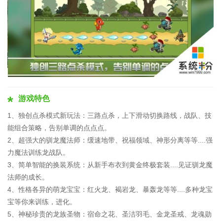
游戏特色
1、独创点杀模式新玩法：三路点杀，上下滑动切换路线，战队、技
能组合策略，告别单调的点点点。
2、超强大的驯龙魔法师：缓速地带、祝福领域、神形分离等等....强
力魔法训练龙战队。
3、简单智能的换装系统：从新手布衣到黄金终极套装....见证驯龙魔
法师的成长。
4、性格各异的萌龙宝宝：红火龙、褐岩龙、暴轰龙等等....多种龙宝
宝等你来训练，进化。
5、神秘珍贵的龙族圣物：宿命之花、圣洁羽毛、金龙圣戒、龙魂勋