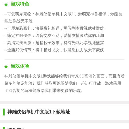
游戏特色
--可爱萌系宠物：神雕侠侣单机中文版1手游萌宠神兽相伴，炫酷技
能助你战无不胜
--丰厚精彩豪礼：海量豪礼相送，勇闯副本傲视武林群雄
--缘定神雕侠侣：语音交友互动，爱情友情缘结你的江湖
--高清完美画质：超精粒子效果，稀有光武尽享视觉盛宴
--金庸武侠情节：携手杨过龙女，快意恩仇力战天下豪侠
游戏体验
神雕侠侣单机中文版1游戏能够给我们带来3D高清的画面，而且有着
超多的萌宠能够让我们获取可以跟随我们一起进行作战，游戏采用
了回合制的玩法能够给我们带来更多的乐趣。
神雕侠侣单机中文版1下载地址