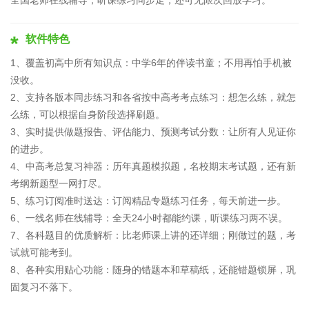
全国老师在线辅导，听课练习同步走，还可无限次回放学习。
软件特色
1、覆盖初高中所有知识点：中学6年的伴读书童；不用再怕手机被
没收。
2、支持各版本同步练习和各省按中高考考点练习：想怎么练，就怎
么练，可以根据自身阶段选择刷题。
3、实时提供做题报告、评估能力、预测考试分数：让所有人见证你
的进步。
4、中高考总复习神器：历年真题模拟题，名校期末考试题，还有新
考纲新题型一网打尽。
5、练习订阅准时送达：订阅精品专题练习任务，每天前进一步。
6、一线名师在线辅导：全天24小时都能约课，听课练习两不误。
7、各科题目的优质解析：比老师课上讲的还详细；刚做过的题，考
试就可能考到。
8、各种实用贴心功能：随身的错题本和草稿纸，还能错题锁屏，巩
固复习不落下。